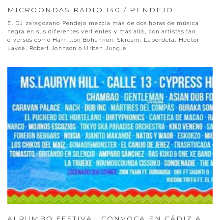
MICROONDAS RADIO 140 / PENDEJO
El DJ zaragozano Pendejo mezcla más de dos horas de música
negra en sus diferentes vertientes y más allá, con artistas tan
diversos como Hamilton Bohannon, Skream, Labordeta, Hector
Lavoe, Robert Johnson o Urban Jungle
ALRUMBO FESTIVAL CONVOCA EN CÁDIZ A