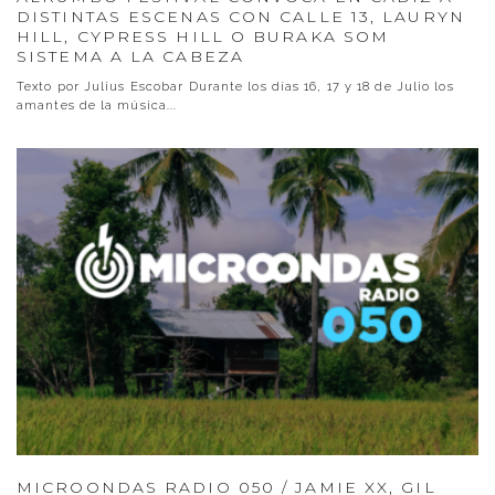
DISTINTAS ESCENAS CON CALLE 13, LAURYN
HILL, CYPRESS HILL O BURAKA SOM
SISTEMA A LA CABEZA
Texto por Julius Escobar Durante los días 16, 17 y 18 de Julio los
amantes de la música
...
MICROONDAS RADIO 050 / JAMIE XX, GIL