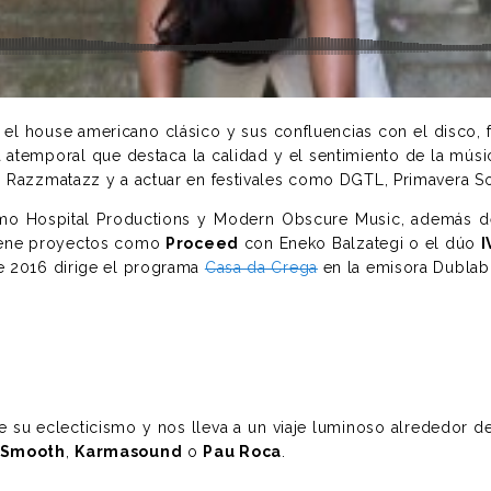
el house americano clásico y sus confluencias con el disco, f
 atemporal que destaca la calidad y el sentimiento de la mús
, Razzmatazz y a actuar en festivales como DGTL, Primavera S
como Hospital Productions y Modern Obscure Music, además de
tiene proyectos como
Proceed
con Eneko Balzategi o el dúo
I
e 2016 dirige el programa
Casa da Crega
en la emisora Dublab.
 su eclecticismo y nos lleva a un viaje luminoso alrededor de
 Smooth
,
Karmasound
o
Pau Roca
.