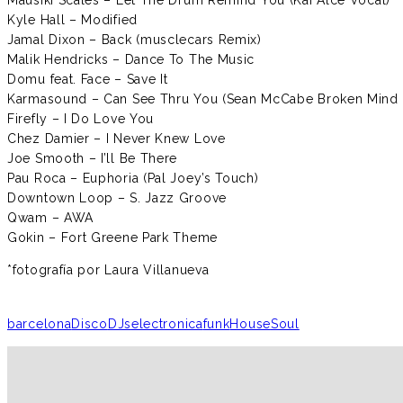
Kyle Hall – Modified
Jamal Dixon – Back (musclecars Remix)
Malik Hendricks – Dance To The Music
Domu feat. Face – Save It
Karmasound – Can See Thru You (Sean McCabe Broken Mind 
Firefly – I Do Love You
Chez Damier – I Never Knew Love
Joe Smooth – I’ll Be There
Pau Roca – Euphoria (Pal Joey’s Touch)
Downtown Loop – S. Jazz Groove
Qwam – AWA
Gokin – Fort Greene Park Theme
*fotografía por Laura Villanueva
barcelona
Disco
DJs
electronica
funk
House
Soul