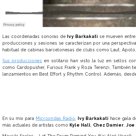
Las coordenadas sonoras de
Ivy Barkakati
se mueven entre 
producciones y sesiones se caracterizan por una perspectiva
habitual de cabinas barcelonesas de clubs como Laut, Apolo
Sus producciones
en solitario han visto la luz en sellos 
como Cardopusher, Furious Frank y Roza Terenzi. También 
lanzamientos en Best Effort y Rhythm Control. Además, desd
En su mix para
Microondas Radio
,
Ivy Barkakati
hace gala de
más actuales de artistas como
Kyle Hall
,
Chez Damier
,
Joe
Mausiki Scales – Let The Drum Remind You (Kai Alcé Vocal)