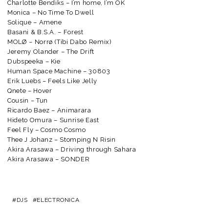
Charlotte Bendiks – I’m home, I’m OK
Monica – No Time To Dwell
Solique – Amene
Basani & B.S.A. – Forest
MOLØ – Norrø (Tibi Dabo Remix)
Jeremy Olander – The Drift
Dubspeeka – Kie
Human Space Machine – 30803
Erik Luebs – Feels Like Jelly
Qnete – Hover
Cousin – Tun
Ricardo Baez – Animarara
Hideto Omura – Sunrise East
Feel Fly – Cosmo Cosmo
Thee J Johanz – Stomping N Risin
Akira Arasawa – Driving through Sahara
Akira Arasawa – SONDER
DJS
ELECTRONICA