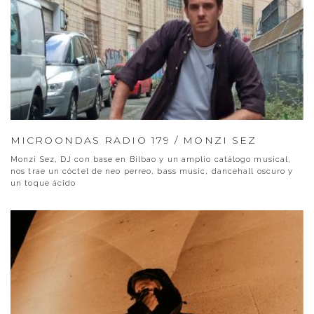
MICROONDAS RADIO 179 / MONZI SEZ
Monzi Sez, DJ con base en Bilbao y un amplio catálogo musical,
nos trae un cóctel de neo perreo, bass music, dancehall oscuro y
un toque ácido