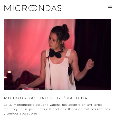
MICROONDAS RADIO 181 / VALICHA
La DJ y productora peruana Valicha nos adentra en territorios
techno y house profundos e hipnóticos, llenos de matices rítmicos
y sonidos evocadores