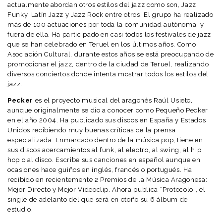
actualmente abordan otros estilos del jazz como son, Jazz
Funky, Latín Jazz y Jazz Rock entre otros. El grupo ha realizado
más de 100 actuaciones por toda la comunidad autónoma, y
fuera de ella. Ha participado en casi todos los festivales de jazz
que se han celebrado en Teruel en los últimos años. Como
Asociación Cultural, durante estos años se está preocupando de
promocionar el jazz, dentro de la ciudad de Teruel, realizando
diversos conciertos donde intenta mostrar todos los estilos del
jazz.
Pecker
es el proyecto musical del aragonés Raúl Usieto,
aunque originalmente se dio a conocer como Pequeño Pecker
en el año 2004. Ha publicado sus discos en España y Estados
Unidos recibiendo muy buenas críticas de la prensa
especializada. Enmarcado dentro de la música pop, tiene en
sus discos acercamientos al funk, al electro, al swing, al hip
hop o al disco. Escribe sus canciones en español aunque en
ocasiones hace guiños en inglés, francés o portugués. Ha
recibido en recientemente 2 Premios de la Música Aragonesa:
Mejor Directo y Mejor Videoclip. Ahora publica “Protocolo”, el
single de adelanto del que será en otoño su 6 álbum de
estudio.