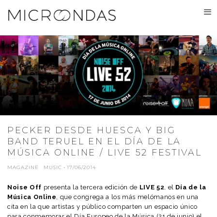
PECKER DESDE HUESCA Y BIG
BAND TERUEL EN EL DÍA DE LA
MÚSICA ONLINE / LIVE 52 FESTIVAL
MAGAZINE
MUSIC
·
17/06/2014
Noise Off
presenta la tercera edición de
LIVE 52
, el
Día de la
Música Online
, que congrega a los más melómanos en una
cita en la que artistas y público comparten un espacio único
para conmemorar el Día Europeo de la Música (21 de junio) el