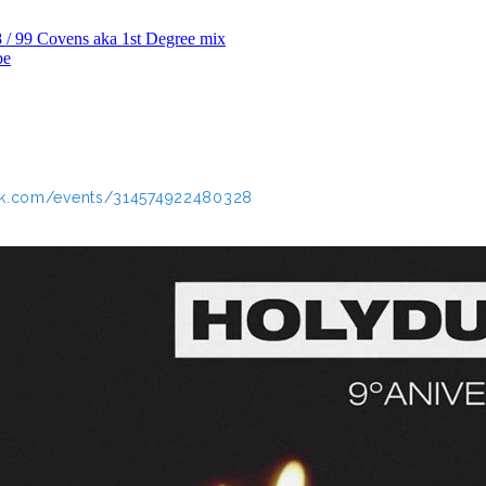
ok.com/events/314574922480328