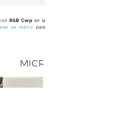
 con
RGB Corp
en la
gree se marcó
para