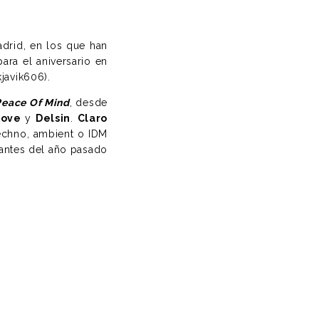
drid, en los que han
ara el aniversario en
javik606).
Peace Of Mind
, desde
Love
y
Delsin
.
Claro
echno, ambient o IDM
santes del año pasado