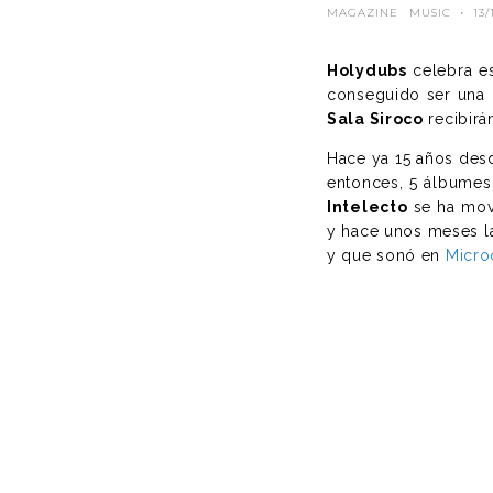
MAGAZINE
MUSIC
·
13/
Holydubs
celebra es
conseguido ser una d
Sala Siroco
recibirá
Hace ya 15 años des
entonces, 5 álbumes 
Intelecto
se ha movi
y hace unos meses 
y que sonó en
Micro