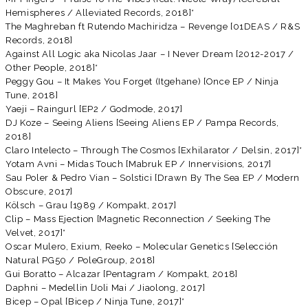
Hemispheres / Alleviated Records, 2018]*
The Maghreban ft Rutendo Machiridza – Revenge [01DEAS / R&S
Records, 2018]
Against All Logic aka Nicolas Jaar – I Never Dream [2012-2017 /
Other People, 2018]*
Peggy Gou – It Makes You Forget (Itgehane) [Once EP / Ninja
Tune, 2018]
Yaeji – Raingurl [EP2 / Godmode, 2017]
DJ Koze – Seeing Aliens [Seeing Aliens EP / Pampa Records,
2018]
Claro Intelecto – Through The Cosmos [Exhilarator / Delsin, 2017]*
Yotam Avni – Midas Touch [Mabruk EP / Innervisions, 2017]
Sau Poler & Pedro Vian – Solstici [Drawn By The Sea EP / Modern
Obscure, 2017]
Kölsch – Grau [1989 / Kompakt, 2017]
Clip – Mass Ejection [Magnetic Reconnection / Seeking The
Velvet, 2017]*
Oscar Mulero, Exium, Reeko – Molecular Genetics [Selección
Natural PG50 / PoleGroup, 2018]
Gui Boratto – Alcazar [Pentagram / Kompakt, 2018]
Daphni – Medellin [Joli Mai / Jiaolong, 2017]
Bicep – Opal [Bicep / Ninja Tune, 2017]*