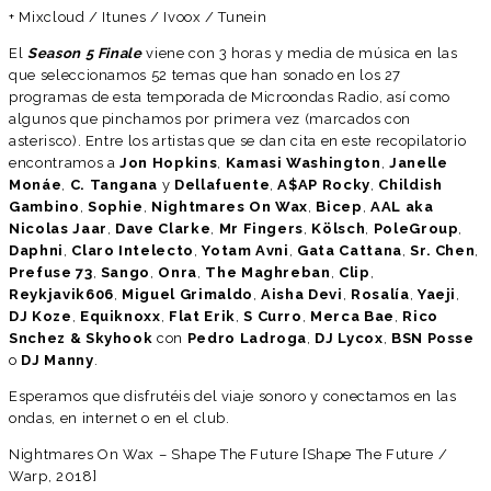
+ Mixcloud / Itunes / Ivoox / Tunein
El
Season 5 Finale
viene con 3 horas y media de música en las
que seleccionamos 52 temas que han sonado en los 27
programas de esta temporada de Microondas Radio, así como
algunos que pinchamos por primera vez (marcados con
asterisco). Entre los artistas que se dan cita en este recopilatorio
encontramos a
Jon Hopkins
,
Kamasi Washington
,
Janelle
Monáe
,
C. Tangana
y
Dellafuente
,
A$AP Rocky
,
Childish
Gambino
,
Sophie
,
Nightmares On Wax
,
Bicep
,
AAL aka
Nicolas Jaar
,
Dave Clarke
,
Mr Fingers
,
Kölsch
,
PoleGroup
,
Daphni
,
Claro Intelecto
,
Yotam Avni
,
Gata Cattana
,
Sr. Chen
,
Prefuse 73
,
Sango
,
Onra
,
The Maghreban
,
Clip
,
Reykjavik606
,
Miguel Grimaldo
,
Aisha Devi
,
Rosalía
,
Yaeji
,
DJ Koze
,
Equiknoxx
,
Flat Erik
,
S Curro
,
Merca Bae
,
Rico
Snchez & Skyhook
con
Pedro Ladroga
,
DJ Lycox
,
BSN Posse
o
DJ Manny
.
Esperamos que disfrutéis del viaje sonoro y conectamos en las
ondas, en internet o en el club.
Nightmares On Wax – Shape The Future [Shape The Future /
Warp, 2018]