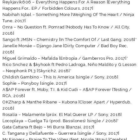
Reykjavik606 – Everything Happens For A Reason [Everything
Happens For… EP / Forbidden Colours, 2017]
Nabihah Iqbal – Something More [Weighing Of The Heart / Ninja
Tune, 2017]
Onra – No Question ft. Pomrad [Nobody Has To Know / All City,
2018]
Sango ft JMSN – Chemistry [In The Comfort Of / Last Gang, 2018]*
Janelle Monáe – Django Jane [Dirty Computer / Bad Boy Rec,
2018]
Miguel Grimaldo – Mafalda [Entropía / Gamberros Pro, 2017]*
Rico Snchez & $kyhook ft Pedro Ladroga, Niño Maldito y G Lesson
– Neophonk Pt.3 [Skyrich2, 2018]*
Childish Gambino – This Is America [single / Sony, 2018]
Sophie – Ponyboy [single, 2017]
A$AP Forever ft. Moby, T.I. & Kid Cudi – A$AP Forever [Testing /
RCA, 2018]
OKZharp & Manthe Ribane – Kubona [Closer Apart / Hyperdub,
2018]
Rosalía – Malamente [próx. El Mal Querer LP / Sony, 2018]
Locoplaya – Cuelga Tú (prod. Bassilones) [single / 2018]*
Gata Cattana ft Bejo – Mi Burra [Banzai, 2017]
C. Tangana y Dellafuente – Guerrera [single / Sony, 2017]
Mr Fingers – Praise To The Vibes (feat. Nicole Wray) [Cerebral