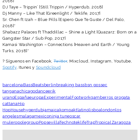
2018]
DJ Taye – Trippin’ [Still Trippin / Hyperdub, 2018]
Dj Manny – Like That [Greenlight / Teklife, 2017]
Sr. Chen ft Izah – Blue Pills [Espero Que Te Guste / Del Palo,
2018]*
Shabazz Palaces ft Thaddillac – Shine a Light [Quazarz: Born on a
Gangster Star / Sub Pop, 2017]
Kamasi Washington – Connections [Heaven and Earth / Young
Turks, 2018]*
? Síguenos en Facebook,
Twitter
, Mixcloud, Instagram, Youtube,
Spotify
, Itunes y
Soundcloud
barcelona
Bass
Beats
berlin
breaking bass
bsn posse
c
tangana
chicago
dance
erik
urano
España
europa
Experimental
Footwork
gamberros pro
gata
cattana
Hip
Hop
House
hyperdub
jamaica
kompakt
latino
lisboa
london
los
angeles
malaga
mexico
ninja tune
oscar
mulero
polegroup
Pop
sevilla
Techno
teklife
Trap
Tropical
Zaragoza