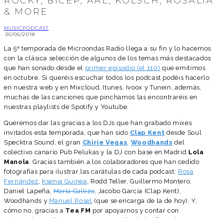
ROCKY, BICEP, AAL, KÖLSCH, ROSALÍA
& MORE
MUSIC
PODCAST
·
30/06/2018
La 5ª temporada de Microondas Radio llega a su fin y lo hacemos
con la clásica selección de algunos de los temas más destacados
que han sonado desde el
primer episodio (el 110)
que emitimos
en octubre. Si queréis escuchar todos los podcast podéis hacerlo
en nuestra web y en Mixcloud, Itunes, Ivoox y Tunein, además,
muchas de las canciones que pinchamos las encontraréis en
nuestras playlists de Spotify y Youtube.
Queremos dar las gracias a los DJs que han grabado mixes
invitados esta temporada, que han sido
Clap Kent
desde Soul
Specktra Sound, el gran
Chirie Vegas
,
Woodhands
del
colectivo canario Pub Pelukas y la DJ con base en Madrid
Lola
Manola
. Gracias también a los colaboradores que han cedido
fotografías para ilustrar las carátulas de cada podcast:
Rosa
Fernández
,
Ksenia Guinea
, Rodd Teller, Guillermo Montero,
Daniel Lapeña,
María Callizo
, Jacobo García (Clap Kent),
Woodhands y
Manuel Rosel
(que se encarga de la de hoy). Y,
cómo no, gracias a
Tea FM
por apoyarnos y contar con