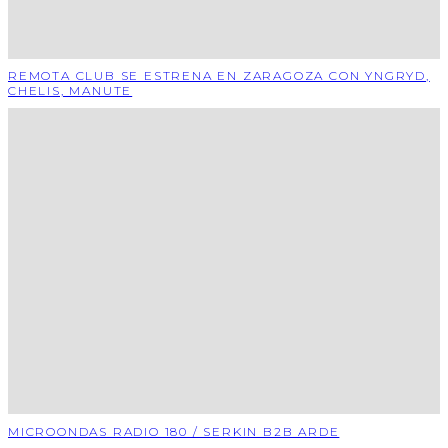
REMOTA CLUB SE ESTRENA EN ZARAGOZA CON YNGRYD,
CHELIS, MANUTE
MICROONDAS RADIO 180 / SERKIN B2B ARDE