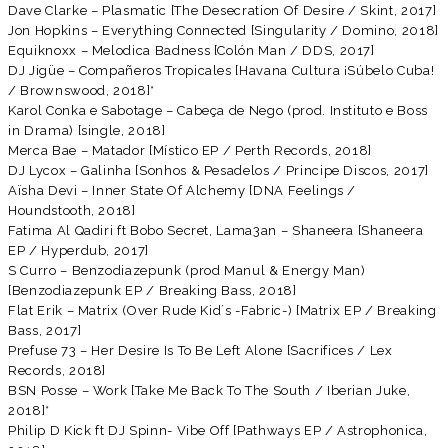
Dave Clarke – Plasmatic [The Desecration Of Desire / Skint, 2017]
Jon Hopkins – Everything Connected [Singularity / Domino, 2018]
Equiknoxx – Melodica Badness [Colón Man / DDS, 2017]
DJ Jigüe – Compañeros Tropicales [Havana Cultura ¡Súbelo Cuba!
/ Brownswood, 2018]*
Karol Conka e Sabotage – Cabeça de Nego (prod. Instituto e Boss
in Drama) [single, 2018]
Merca Bae – Matador [Místico EP / Perth Records, 2018]
DJ Lycox – Galinha [Sonhos & Pesadelos / Principe Discos, 2017]
Aïsha Devi – Inner State Of Alchemy [DNA Feelings /
Houndstooth, 2018]
Fatima Al Qadiri ft Bobo Secret, Lama3an – Shaneera [Shaneera
EP / Hyperdub, 2017]
S Curro – Benzodiazepunk (prod Manul & Energy Man)
[Benzodiazepunk EP / Breaking Bass, 2018]
Flat Erik – Matrix (Over Rude Kid´s -Fabric-) [Matrix EP / Breaking
Bass, 2017]
Prefuse 73 – Her Desire Is To Be Left Alone [Sacrifices / Lex
Records, 2018]
BSN Posse – Work [Take Me Back To The South / Iberian Juke,
2018]*
Philip D Kick ft DJ Spinn- Vibe Off [Pathways EP / Astrophonica,