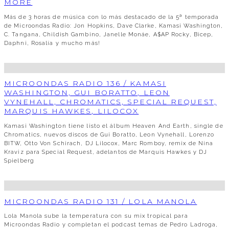
MORE
Más de 3 horas de música con lo más destacado de la 5ª temporada
de Microondas Radio: Jon Hopkins, Dave Clarke, Kamasi Washington,
C. Tangana, Childish Gambino, Janelle Monáe, A$AP Rocky, Bicep,
Daphni, Rosalía y mucho más!
MICROONDAS RADIO 136 / KAMASI
WASHINGTON, GUI BORATTO, LEON
VYNEHALL, CHROMATICS, SPECIAL REQUEST,
MARQUIS HAWKES, LILOCOX
Kamasi Washington tiene listo el álbum Heaven And Earth, single de
Chromatics, nuevos discos de Gui Boratto, Leon Vynehall, Lorenzo
BITW, Otto Von Schirach, DJ Lilocox, Marc Romboy, remix de Nina
Kraviz para Special Request, adelantos de Marquis Hawkes y DJ
Spielberg
MICROONDAS RADIO 131 / LOLA MANOLA
Lola Manola sube la temperatura con su mix tropical para
Microondas Radio y completan el podcast temas de Pedro Ladroga,