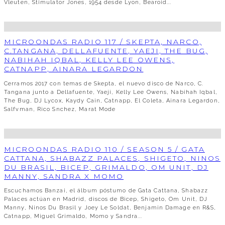
Vleuten, Stimulator Jones, 1954 desde Lyon, Bearoid...
MICROONDAS RADIO 117 / SKEPTA, NARCO,
C.TANGANA, DELLAFUENTE, YAEJI, THE BUG,
NABIHAH IQBAL, KELLY LEE OWENS,
CATNAPP, AINARA LEGARDON
Cerramos 2017 con temas de Skepta, el nuevo disco de Narco, C.
Tangana junto a Dellafuente, Yaeji, Kelly Lee Owens, Nabihah Iqbal,
The Bug, DJ Lycox, Kaydy Cain, Catnapp, El Coleta, Ainara Legardon,
Salfvman, Rico Snchez, Marat Mode
MICROONDAS RADIO 110 / SEASON 5 / GATA
CATTANA, SHABAZZ PALACES, SHIGETO, NINOS
DU BRASIL, BICEP, GRIMALDO, OM UNIT, DJ
MANNY, SANDRA X MOMO
Escuchamos Banzai, el álbum póstumo de Gata Cattana, Shabazz
Palaces actúan en Madrid, discos de Bicep, Shigeto, Om Unit, DJ
Manny, Ninos Du Brasil y Joey Le Soldat, Benjamin Damage en R&S,
Catnapp, Miguel Grimaldo, Momo y Sandra...