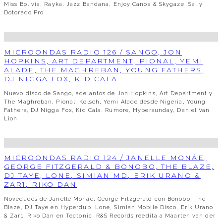
Miss Bolivia, Rayka, Jazz Bandana, Enjoy Canoa & Skygaze, Sai y
Dotorado Pro
MICROONDAS RADIO 126 / SANGO, JON
HOPKINS, ART DEPARTMENT, PIONAL, YEMI
ALADE, THE MAGHREBAN, YOUNG FATHERS,
DJ NIGGA FOX, KID CALA
Nuevo disco de Sango, adelantos de Jon Hopkins, Art Department y
The Maghreban, Pional, Kolsch, Yemi Alade desde Nigeria, Young
Fathers, DJ Nigga Fox, Kid Cala, Rumore, Hypersunday, Daniel Van
Lion
MICROONDAS RADIO 124 / JANELLE MONÁE,
GEORGE FITZGERALD & BONOBO, THE BLAZE,
DJ TAYE, LONE, SIMIAN MD, ERIK URANO &
ZAR1, RIKO DAN
Novedades de Janelle Monáe, George Fitzgerald con Bonobo, The
Blaze, DJ Taye en Hyperdub, Lone, Simian Mobile Disco, Erik Urano
& Zar1, Riko Dan en Tectonic, R&S Records reedita a Maarten van der