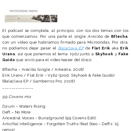
El podcast se completa, al principio, con los dos temas con los
que comenzamos. Por una parte el single
Arecibo
de
Bflecha
,
con un vídeo que habríamos firmado para Microondas. Por otra,
no podíamos dejar pasar el
Balaclava EP
de
Flat Erik
aka
Erik
Urano
, así que ponemos el tema
Vybz
junto a
Skyhook
y
Fake
Guido
que sirvió para el vídeo teaser del disco.
Bflecha – Arecibo [single / Arkestra, 2018]
Erik Urano / Flat Erik – Vybz (prod. Skyhook & Fake Guido)
[Balaclava EP / Gamberros Pro, 2018]
______________
99 Covens mix
Djrum – Waters Rising
Deft – No More
Ancestral Voices – Burialground (99 Covens Edit)
Articifial Intelligence – Forgotten Truths (feat Steo – Deft’s ’15
remix)