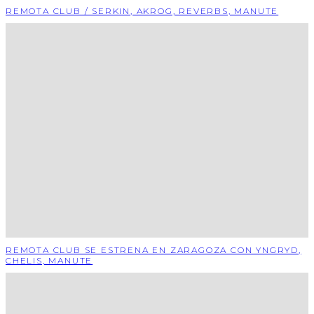
REMOTA CLUB / SERKIN, AKROG, REVERBS, MANUTE
REMOTA CLUB SE ESTRENA EN ZARAGOZA CON YNGRYD,
CHELIS, MANUTE