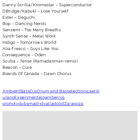
Danny Scrilla/Kromestar – Superconductor
DBridge/Kabuki – Lose Yourself
Exter – Deguchi
Bop – Dancing Nerds
Sensient – Too Many Breaths
Synth Sense – Metal Work
Indigo – Tomorrows World
Alia Fresco – Guys Like You
Consequence – Oden
Scuba – Tense (Ramadanman remix)
Beacon – Cure
Boards Of Canada – Dawn Chorus
Ambient
Bass
DJs
Drum and Bass
electronica
erik
urano
Experimental
gamberros
pro
holydubs
madrid
valladolid
Zaragoza