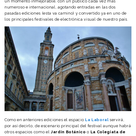
un momento inmejorable, con un público cada vez más
numeroso e internacional, agotando entradas en las dos
pasadas ediciones (esta va camino) y convertido ya en uno de
los principales festivales de electrónica visual de nuestro país.
Como en anteriores ediciones el espacio
La Laboral
servirá,
por así decirlo, de escenario principal del festival aunque habrá
otros espacios como el
Jardín Botánico
o
La Colegiata de