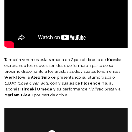
También veremos esta semana en Gijón el directo de
Kuedo
,
estrenando los nuevos sonidos que formarán parte de su
próximo disco, junto a los artistas audiovisuales londinenses
Werkflow
, a
Alex Smoke
presentando su último trabajo
L.O.W. (Love Over Will)
con visuales de
Florence To
, al
japonés
Hiroaki Umeda
y su performance
Holistic Stata
y a
Myriam Bleau
por partida doble