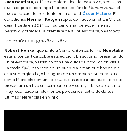
Juan Bautista
, edificio emblemático del casco viejo de Gijón,
que acogerá el domingo la presentación de
Monochrome
, el
nuevo trabajo del residente en la ciudad
Óscar Mulero
. El
canadiense
Herman Kolgen
repite de nuevo en el L.E.V, tras
dejar huella en 2014 con su performance experimental
Seismik,
y ofrecerá la premiere de su nuevo trabajo
Kathodd
.
[vimeo 161000253 w=642 h=642]
Robert Henke
, que junto a Gerhard Behles formó
Monolake
,
estará por partida doble esta edición. En solitario, presentando
un nuevo trabajo artístico con una cuidada producción visual
llamado
Fall
,
inspirado en un pueblo alemán que hoy en día
está sumergido bajo las aguas de un embalse. Mientras que
como Monolake, en una de sus escasas apariciones en directo,
presentará un live sin componente visual y a base de techno
muy focalizado en elementos percusivos, extraído de sus
últimas referencias en vinilo.