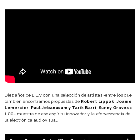
Diez años de L.E.V con una selección de artistas -entre los que
también encontramos propuestas de
Robert Lippok
,
Joanie
Lemercier
,
Paul Jebanasam y Tarik Barri
,
Sunny Graves
o
LCC
– muestra de ese espíritu innovador y la efervescencia de
la electrónica audiovisual.