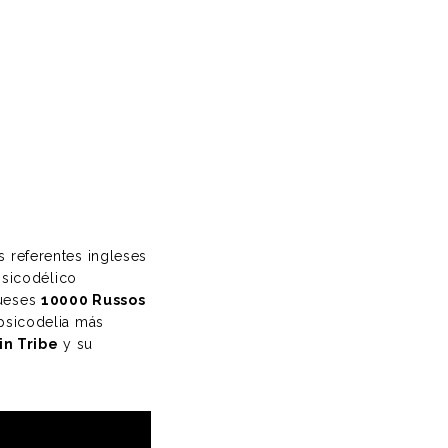
s referentes ingleses
sicodélico
gueses
10000 Russos
 psicodelia más
in Tribe
y su