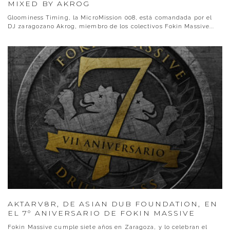
MIXED BY AKROG
Gloominess Timing, la MicroMission 008, está comandada por el
DJ zaragozano Akrog, miembro de los colectivos Fokin Massive
...
AKTARV8R, DE ASIAN DUB FOUNDATION, EN
EL 7º ANIVERSARIO DE FOKIN MASSIVE
Fokin Massive cumple siete años en Zaragoza, y lo celebran el