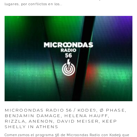
lugares, por conflictos en los
...
MICROONDAS RADIO 56 / KODE9, Ø PHASE,
BENJAMIN DAMAGE, HELENA HAUFF,
RIZZLA, ANENON, DAVID MEISER, KEEP
SHELLY IN ATHENS
Comenzamos el programa 56 de Microondas Radio con Kode9 que