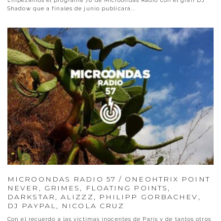
Empezamos el programa 78 de Microondas Radio con el gran DJ
Shadow que a finales de junio publicará
...
MICROONDAS RADIO 57 / ONEOHTRIX POINT
NEVER, GRIMES, FLOATING POINTS,
DARKSTAR, ALIZZZ, PHILIPP GORBACHEV,
DJ PAYPAL, NICOLA CRUZ
Con el recuerdo a las víctimas inocentes de París y de tantos otros