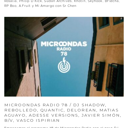
Rosalía, Philip D Kick, Sudan Archives, Khotin, Skyhook, BFlecha,
RP Boo, A.Fruit y Mi Amargo con Sr Chen
MICROONDAS RADIO 78 / DJ SHADOW,
REBOLLEDO, QUANTIC, DELOREAN, MATIAS
AGUAYO, ADESSE VERSIONS, JAVIER SIMÓN,
B/V, VASCO ISPIRIAN