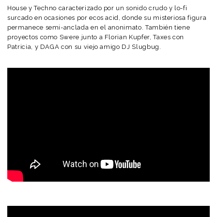
House y Techno caracterizado por un sonido crudo y lo-fi
surcado en ocasiones por ecos acid, donde su misteriosa figura
permanece semi-anclada en el anonimato. También tiene
proyectos como Swere junto a Florian Kupfer, Taxes con
Patricia, y DAGA con su viejo amigo DJ Slugbug.