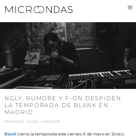
NGLY, RUMORE Y F-ON DESPIDEN
LA TEMPORADA DE BLANK EN
MADRID
MAGAZINE
MUSIC
·
04/05/2016
Blank
cierra la temporada este viernes 6 de mayo en Siroco,