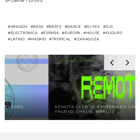
SP Devile – Drumz
ARAGÓN
BASS
BEATS
DANCE
DJ MIX
DJS
ELECTRONICA
ESPAÑA
EUROPA
HOUSE
KUDURO
LATINO
MADRID
TROPICAL
ZARAGOZA
REMOTA CLUB SE ESTRENA EN ZARAGOZA CON
YNGRYD, CHELIS, MANUTE