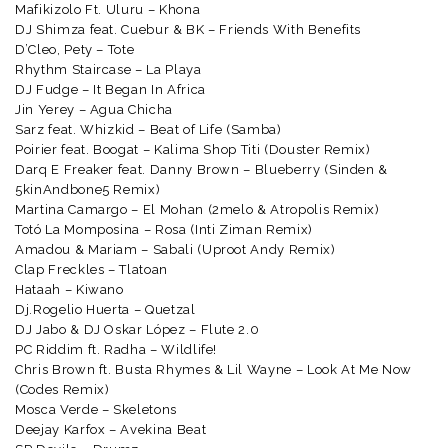
Mafikizolo Ft. Uluru – Khona
DJ Shimza feat. Cuebur & BK – Friends With Benefits
D’Cleo, Pety – Tote
Rhythm Staircase – La Playa
DJ Fudge – It Began In Africa
Jin Yerey – Agua Chicha
Sarz feat. Whizkid – Beat of Life (Samba)
Poirier feat. Boogat – Kalima Shop Titi (Douster Remix)
Darq E Freaker feat. Danny Brown – Blueberry (Sinden &
5kinAndbone5 Remix)
Martina Camargo – El Mohan (2melo & Atropolis Remix)
Totó La Momposina – Rosa (Inti Ziman Remix)
Amadou & Mariam – Sabali (Uproot Andy Remix)
Clap Freckles – Tlatoan
Hataah – Kiwano
Dj.Rogelio Huerta – Quetzal
DJ Jabo & DJ Oskar López – Flute 2.0
PC Riddim ft. Radha – Wildlife!
Chris Brown ft. Busta Rhymes & Lil Wayne – Look At Me Now
(Codes Remix)
Mosca Verde – Skeletons
Deejay Karfox – Avekina Beat