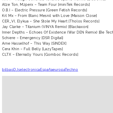
Atze Ton, Mzperx – Team Four [miniTek Records]
O.B.I – Electric Pressure [Green Fetish Records]
Krl Mx – From Blanc Mesnil with Love [Maison Close]
CER_VI, Elykua – She Stole My Heart [Tholos Records]
Jay Clarke – Titanium (VINYA Remix) [Blackaxon]
Inner Depths – Echoes Of Existence (War DEN Remix) [Be Tec
Schiere – Emergency [DSR Digital]
Arne Hasselhof – This Way [SINDEX]
Cera Khin – Full Belly [LazyTapes]
CLTX – Eternally Yours [Gomboc Records]
bilbao
DJs
electronica
España
europa
Techno