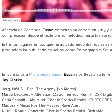
Afincada en Cantabria,
Essan
comenzó su carrera en 2015 y d
con precisión desde el techno más melódico hasta los sonidos 
Entre los lugares en los que ha actuado encontramos salas 
productora ha publicado en sellos como Pornographic, Set 
En su mix para
Microondas Radio
,
Essan
nos lleva a su terr
Jay Clarke
.
Jorg, NØUS – Feel The Agony [No Mercy]
Marco Leckbert – Alteration (David Temessi Remix) [DSR Digita
Carla Schmitt – My Mind (Charlie Sparks Remix) [KR RECORDS
Madora – Music For The Masses [Rave Alert]
NHM – Rough Concrete (Charlie Sparks Remix) [DistroKid]