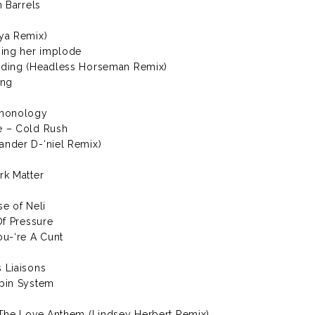
n Barrels
ya Remix)
hing her implode
nding (Headless Horseman Remix)
ing
emonology
e – Cold Rush
ander D-‘niel Remix)
rk Matter
se of Neli
Of Pressure
u-‘re A Cunt
 Liaisons
Spin System
 The Love Anthem (Lindsey Herbert Remix)