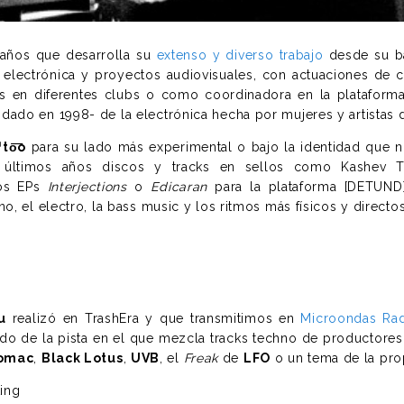
años que desarrolla su
extenso y diverso trabajo
desde su ba
electrónica y proyectos audiovisuales, con actuaciones de c
es en diferentes clubs o como coordinadora en la platafor
dado en 1998- de la electrónica hecha por mujeres y artistas d
ˈto͞o
para su lado más experimental o bajo la identidad que 
últimos años discos y tracks en sellos como Kashev Ta
los EPs
Interjections
o
Edicaran
para la plataforma [DETUND]
no, el electro, la bass music y los ritmos más físicos y directos
u
realizó en TrashEra y que transmitimos en
Microondas Ra
undo de la pista en el que mezcla tracks techno de productor
omac
,
Black Lotus
,
UVB
, el
Freak
de
LFO
o un tema de la pro
ing