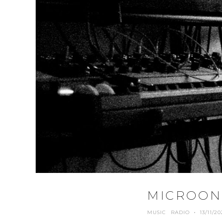
MICROOND
MUSIC
RADIO
·
13/11/20