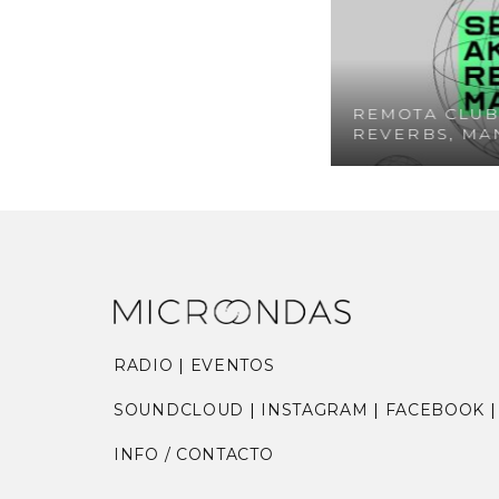
A CLUB / PARALLAX,
REMOTA CLUB 
IA, MANUTE
REVERBS, MA
RADIO
|
EVENTOS
SOUNDCLOUD
|
INSTAGRAM
|
FACEBOOK
INFO / CONTACTO