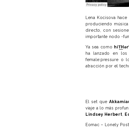
Lena Kocisova hace 
produciendo música 
directo, con sesion
importante nodo -fun
Ya sea como
hiT͟Hər
ha lanzado en los 
female:pressure o 
atracción por el tech
El set que
Akkamia
viaje a lo más prof
Lindsey Herbert
,
E
Eomac – Lonely Post