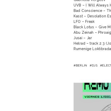
UVB – I Will Always 
Bad Conscience – Th
Kasst – Desolation 
LFO – Freak
Black Lotus – Give 
Abu Zeinah – Phroai
Jusai – Jar
Helrad – track 2.3 (J
Rumenige Loktibrada
BERLIN
DJS
ELEC