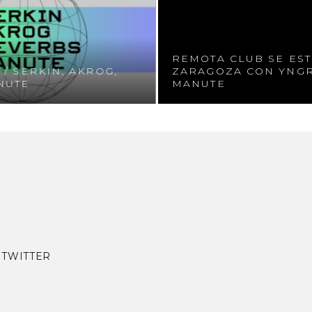
REMOTA CLUB SE ES
/ SERKIN, AKROG,
ZARAGOZA CON YNGRY
NUTE
MANUTE
|
TWITTER