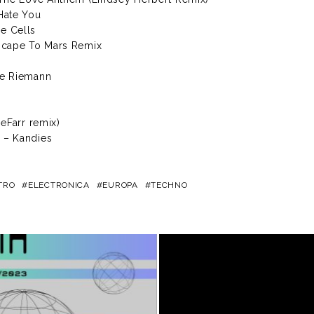
Hate You
e Cells
Escape To Mars Remix
Me Riemann
g
oeFarr remix)
 – Kandies
TRO
ELECTRONICA
EUROPA
TECHNO