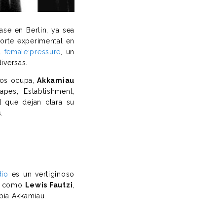
se en Berlin, ya sea
orte experimental en
ma
female:pressure
, un
iversas.
nos ocupa,
Akkamiau
pes, Establishment,
 que dejan clara su
.
dio
es un vertiginoso
es como
Lewis Fautzi
,
pia Akkamiau.