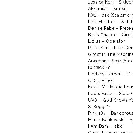
Jessica Kert – Sixtee
Akkamiau – Krabat
NX1 – 013 (Scalameri
Linn Elisabet – Watc
Denise Rabe – Prete
Basis Change – Circl
Liziuz – Operator
Peter Kirn – Peak D
Ghost In The Machin
Arweenn – Sow (Alex
fp track ??
Lindsey Herbert – Da
CTSD – Lex
Nastia Y – Magic hou
Lewis Fautzi – State 
UVB – God Knows Yo
Si Begg ??
Pink-187 – Dangerous
Marek Nalikowski – 
I Am Bam – Isbo
Gabriella Vergilov –