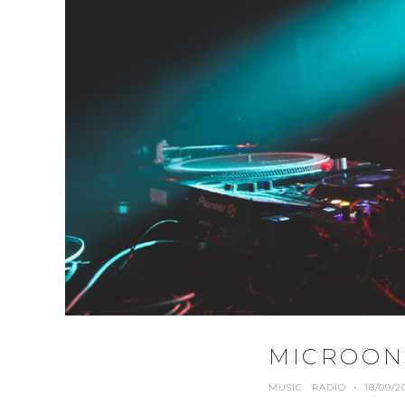
MICROOND
MUSIC
RADIO
·
18/09/2