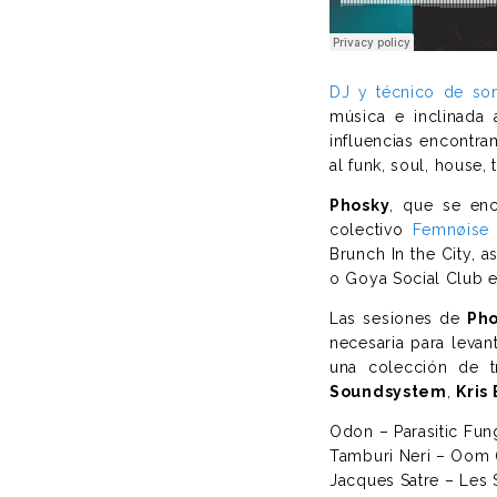
DJ y técnico de so
música e inclinada 
influencias encontr
al funk, soul, house,
Phosky
, que se enc
colectivo
Femnøise
Brunch In the City, 
o Goya Social Club e
Las sesiones de
Ph
necesaria para levan
una colección de t
Soundsystem
,
Kris
Odon – Parasitic Fung
Tamburi Neri – Oom 
Jacques Satre – Les