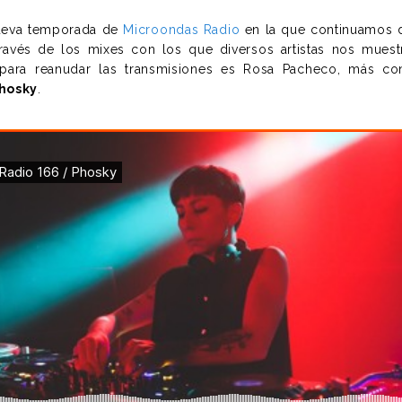
eva temporada de
Microondas Radio
en la que continuamos 
través de los mixes con los que diversos artistas nos muest
a para reanudar las transmisiones es Rosa Pacheco, más co
hosky
.