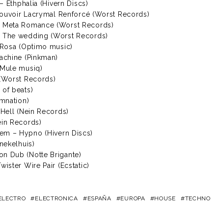
 – Ethphalia (Hivern Discs)
 Pouvoir Lacrymal Renforcé (Worst Records)
– Meta Romance (Worst Records)
 The wedding (Worst Records)
 Rosa (Optimo music)
achine (Pinkman)
(Mule musiq)
 (Worst Records)
of beats)
omnation)
 Hell (Nein Records)
ein Records)
m – Hypno (Hivern Discs)
nekelhuis)
n Dub (Notte Brigante)
ister Wire Pair (Ecstatic)
ELECTRO
ELECTRONICA
ESPAÑA
EUROPA
HOUSE
TECHNO