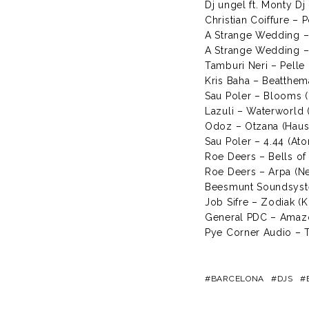
Dj ungel ft. Monty Dj
Christian Coiffure –
A Strange Wedding 
A Strange Wedding –
Tamburi Neri – Pelle
Kris Baha – Beatthem
Sau Poler – Blooms 
Lazuli – Waterworld
Odoz – Otzana (Haus 
Sau Poler – 4.44 (At
Roe Deers – Bells of
Roe Deers – Arpa (N
Beesmunt Soundsyste
Job Sifre – Zodiak (K
General PDC – Amazo
Pye Corner Audio – Tw
BARCELONA
DJS