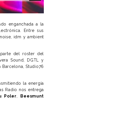
tado enganchada a la
ectrónica. Entre sus
noise, idm y ambient
parte del roster del
vera Sound, DGTL y
n Barcelona, Studio76
nsmitiendo la energía
das Radio nos entrega
u Poler
,
Beesmunt