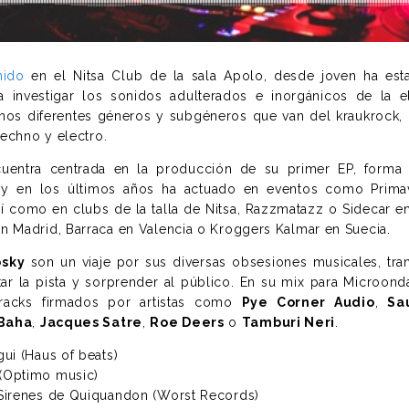
nido
en el Nitsa Club de la sala Apolo, desde joven ha es
a investigar los sonidos adulterados e inorgánicos de la el
amos diferentes géneros y subgéneros que van del kraukrock, 
 techno y electro.
uentra centrada en la producción de su primer EP, forma 
y en los últimos años ha actuado en eventos como Prima
así como en clubs de la talla de Nitsa, Razzmatazz o Sidecar e
n Madrid, Barraca en Valencia o Kroggers Kalmar en Suecia.
osky
son un viaje por sus diversas obsesiones musicales, tra
tar la pista y sorprender al público. En su mix para Microon
racks firmados por artistas como
Pye Corner Audio
,
Sa
 Baha
,
Jacques Satre
,
Roe Deers
o
Tamburi Neri
.
ui (Haus of beats)
(Optimo music)
 Sirenes de Quiquandon (Worst Records)