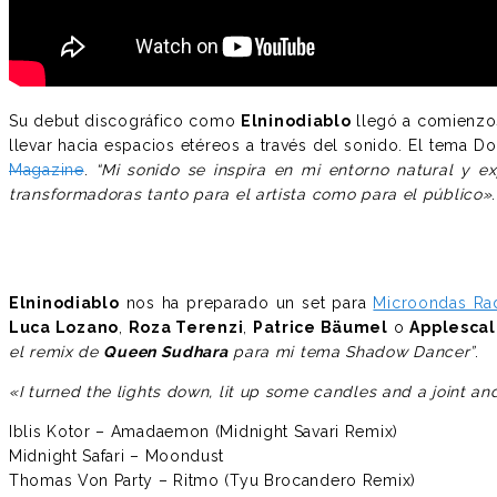
Su debut discográfico como
Elninodiablo
llegó a comienzo
llevar hacia espacios etéreos a través del sonido. El tema
Magazine
.
“Mi sonido se inspira en mi entorno natural y 
transformadoras tanto para el artista como para el público»
.
Elninodiablo
nos ha preparado un set para
Microondas Ra
Luca Lozano
,
Roza Terenzi
,
Patrice Bäumel
o
Applescal
el remix de
Queen Sudhara
para mi tema Shadow Dancer”
.
«I turned the lights down, lit up some candles and a joint an
Iblis Kotor – Amadaemon (Midnight Savari Remix)
Midnight Safari – Moondust
Thomas Von Party – Ritmo (Tyu Brocandero Remix)