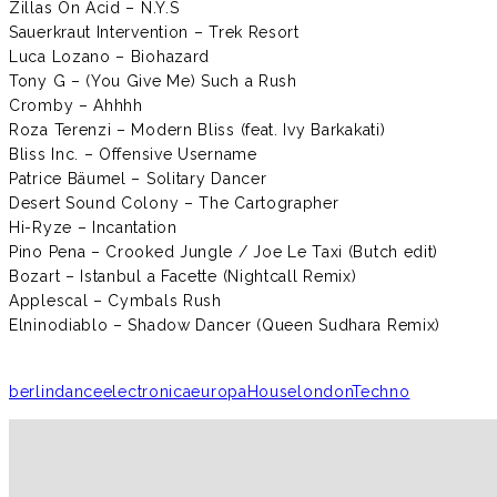
Zillas On Acid – N.Y.S
Sauerkraut Intervention – Trek Resort
Luca Lozano – Biohazard
Tony G – (You Give Me) Such a Rush
Cromby – Ahhhh
Roza Terenzi – Modern Bliss (feat. Ivy Barkakati)
Bliss Inc. – Offensive Username
Patrice Bäumel – Solitary Dancer
Desert Sound Colony – The Cartographer
Hi-Ryze – Incantation
Pino Pena – Crooked Jungle / Joe Le Taxi (Butch edit)
Bozart – Istanbul a Facette (Nightcall Remix)
Applescal – Cymbals Rush
Elninodiablo – Shadow Dancer (Queen Sudhara Remix)
berlin
dance
electronica
europa
House
london
Techno