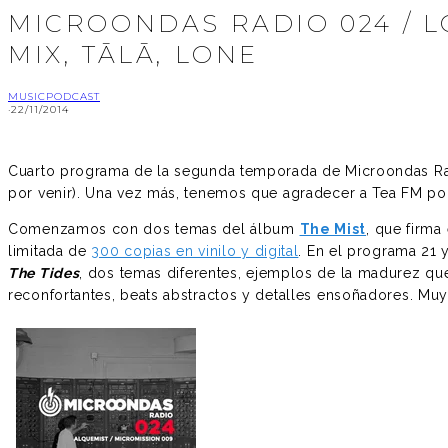
MICROONDAS RADIO 024 / L
MIX, TĀLĀ, LONE
MUSIC
PODCAST
·
22/11/2014
Cuarto programa de la segunda temporada de Microondas Radi
por venir). Una vez más, tenemos que agradecer a Tea FM po
Comenzamos con dos temas del álbum
The Mist
, que firma
limitada de
300 copias en vinilo y digital
. En el programa 21 
The Tides
, dos temas diferentes, ejemplos de la madurez qu
reconfortantes, beats abstractos y detalles ensoñadores. M