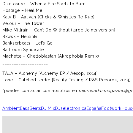
Disclosure – When a Fire Starts to Burn
Hostage – Heal Me
Katy B – Aaliyah (Clicks & Whistles Re-Rub)
Velour – The Tower
Mike Millrain – Can’t Do Without (large Joints version)
Bkwsk – Helsinki
Bankserbeats – Let’s Go
Ballroom Syndicate
Machette – Ghettoblastah (Akrophobia Remix)
____________________
TĀLĀ – Alchemy [Alchemy EP / Aesop, 2014]
Lone – Cutched Under [Reality Testing / R&S Records, 2014]
*puedes contactar con nosotros en
microondasmagazine@gm
Ambient
Bass
Beats
DJ Mix
DJs
electronica
España
Footwork
Hous