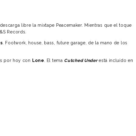
 descarga libre la mixtape Peacemaker. Mientras que el toque
R&S Records.
ns
. Footwork, house, bass, future garage, de la mano de los
mos por hoy con
Lone
. El tema
Cutched Under
está incluído en