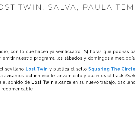
OST TWIN, SALVA, PAULA TEM
o, con lo que hacen ya veinticuatro. 24 horas que podrías p
r emitir nuestro programa los sábados y domingos a mediodía
 el sevillano
Lost Twin
y publica el sello
Squaring The Circl
ya avisamos del inminente lanzamiento y pusimos el track
Snak
e el sonido de
Lost Twin
alcanza en su nuevo trabajo, osciland
uy recomendable