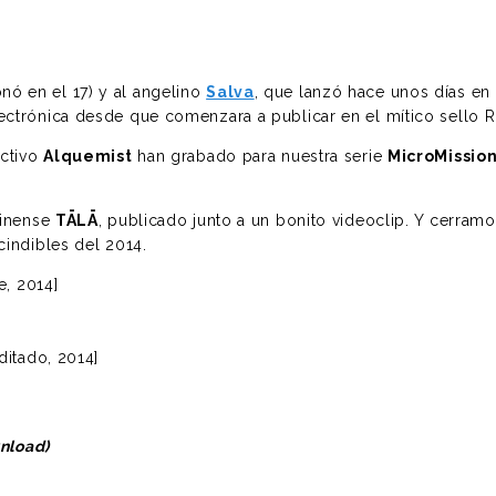
nó en el 17) y al angelino
Salva
, que lanzó hace unos días en
electrónica desde que comenzara a publicar en el mítico sello 
ectivo
Alquemist
han grabado para nuestra serie
MicroMissio
ndinense
TĀLĀ
, publicado junto a un bonito videoclip. Y cerra
indibles del 2014.
e, 2014]
ditado, 2014]
wnload)