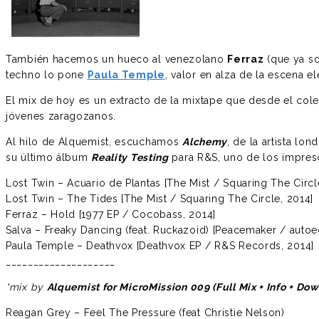
También hacemos un hueco al venezolano
Ferraz
(que ya so
techno lo pone
Paula Temple
, valor en alza de la escena 
El mix de hoy es un extracto de la mixtape que desde el col
jóvenes zaragozanos.
Al hilo de Alquemist, escuchamos
Alchemy
, de la artista lo
su último álbum
Reality Testing
para R&S, uno de los impresc
Lost Twin – Acuario de Plantas [The Mist / Squaring The Circl
Lost Twin – The Tides [The Mist / Squaring The Circle, 2014]
Ferraz – Hold [1977 EP / Cocobass, 2014]
Salva – Freaky Dancing (feat. Ruckazoid) [Peacemaker / autoe
Paula Temple – Deathvox [Deathvox EP / R&S Records, 2014]
____________________
*mix by
Alquemist for MicroMission 009 (Full Mix + Info + Do
Reagan Grey – Feel The Pressure (feat Christie Nelson)