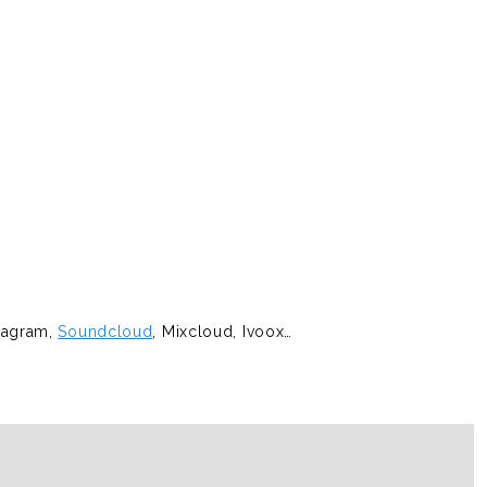
stagram,
Soundcloud
, Mixcloud, Ivoox…