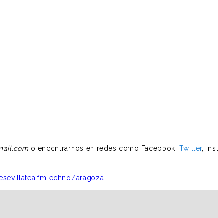
ail.com
o encontrarnos en redes como Facebook,
Twitter
, In
e
sevilla
tea fm
Techno
Zaragoza