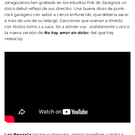
zaragozanos han grabado en los estudios Puk de Zaragoza un
disco debut reflejo de sus directos. Una buena dosis de punk-
rock garagero con sabor a cierzo enfurecido, que debería sacar
a más de uno de su letargo. Canciones que suenan a directo
con títulos como
La caza
,
Sé a dónde voy
,
Jodidamente Loco
o
la nueva versión de
No hay amor sin dolor
, del que hay
videoclip:
Los Bengala
lanzan guitarrazos, ritmos increíbles y gritos a