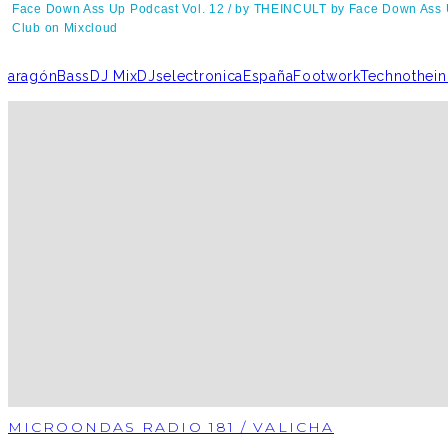
Face Down Ass Up Podcast Vol. 12 / by THEINCULT by Face Down Ass
Club on Mixcloud
aragón
Bass
DJ Mix
DJs
electronica
España
Footwork
Techno
thein
MICROONDAS RADIO 181 / VALICHA