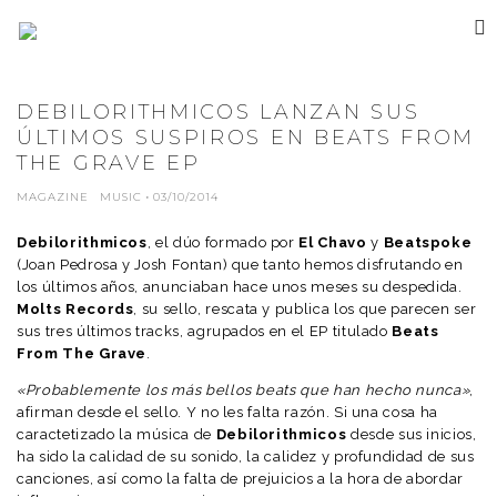
DEBILORITHMICOS LANZAN SUS
ÚLTIMOS SUSPIROS EN BEATS FROM
THE GRAVE EP
MAGAZINE
MUSIC
·
03/10/2014
Debilorithmicos
, el dúo formado por
El Chavo
y
Beatspoke
(Joan Pedrosa y Josh Fontan) que tanto hemos disfrutando en
los últimos años, anunciaban hace unos meses su despedida.
Molts Records
, su sello, rescata y publica los que parecen ser
sus tres últimos tracks, agrupados en el EP titulado
Beats
From The Grave
.
«Probablemente los más bellos beats que han hecho nunca»
,
afirman desde el sello. Y no les falta razón. Si una cosa ha
caractetizado la música de
Debilorithmicos
desde sus inicios,
ha sido la calidad de su sonido, la calidez y profundidad de sus
canciones, así como la falta de prejuicios a la hora de abordar