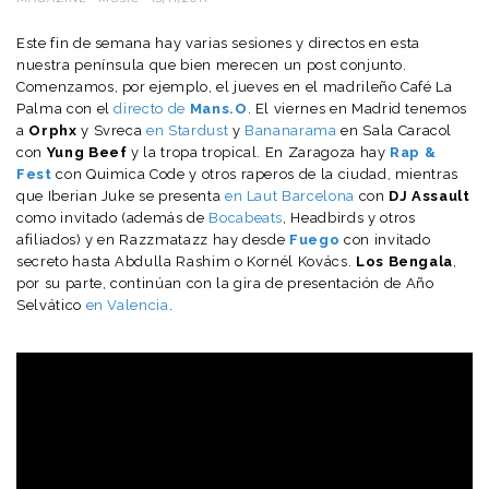
Este fin de semana hay varias sesiones y directos en esta
nuestra península que bien merecen un post conjunto.
Comenzamos, por ejemplo, el jueves en el madrileño Café La
Palma con el
directo de
Mans.O
. El viernes en Madrid tenemos
a
Orphx
y Svreca
en Stardust
y
Bananarama
en Sala Caracol
con
Yung Beef
y la tropa tropical. En Zaragoza hay
Rap &
Fest
con Quimica Code y otros raperos de la ciudad, mientras
que Iberian Juke se presenta
en Laut Barcelona
con
DJ Assault
como invitado (además de
Bocabeats
, Headbirds y otros
afiliados) y en Razzmatazz hay desde
Fuego
con invitado
secreto hasta Abdulla Rashim o Kornél Kovács.
Los Bengala
,
por su parte, continúan con la gira de presentación de Año
Selvático
en Valencia
.