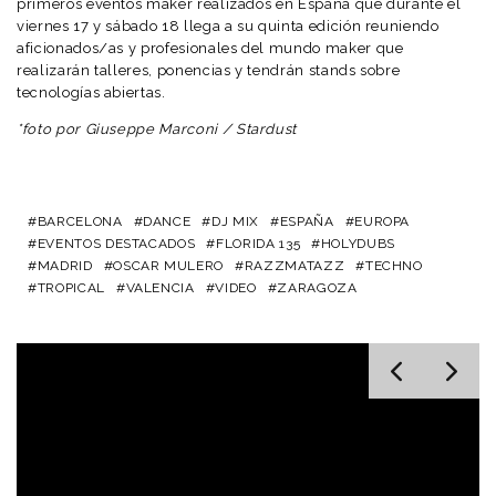
primeros eventos maker realizados en España que durante el
viernes 17 y sábado 18 llega a su quinta edición reuniendo
aficionados/as y profesionales del mundo maker que
realizarán talleres, ponencias y tendrán stands sobre
tecnologías abiertas.
*foto por
Giuseppe Marconi
/ Stardust
BARCELONA
DANCE
DJ MIX
ESPAÑA
EUROPA
EVENTOS DESTACADOS
FLORIDA 135
HOLYDUBS
MADRID
OSCAR MULERO
RAZZMATAZZ
TECHNO
TROPICAL
VALENCIA
VIDEO
ZARAGOZA