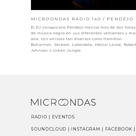
MICROONDAS RADIO 140 / PENDEJO
El DJ zaragozano Pendejo mezcla más de dos horas
de música negra en sus diferentes vertientes y má
allá, con artistas tan diversos como Hamilton
Bohannon, Skream, Labordeta, Hector Lavoe, Rober
Johnson o Urban Jungle
RADIO
|
EVENTOS
SOUNDCLOUD
|
INSTAGRAM
|
FACEBOOK