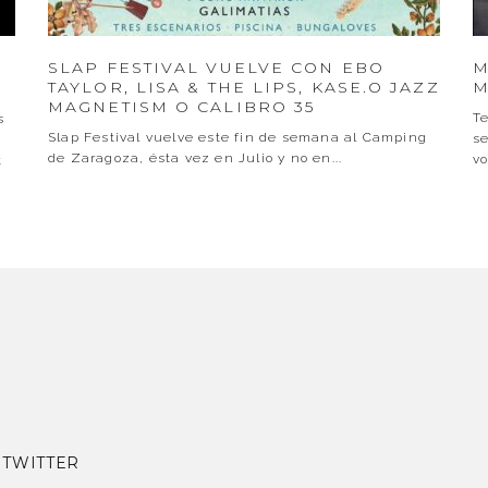
SLAP FESTIVAL VUELVE CON EBO
M
TAYLOR, LISA & THE LIPS, KASE.O JAZZ
M
MAGNETISM O CALIBRO 35
T
s
Slap Festival vuelve este fin de semana al Camping
se
de Zaragoza, ésta vez en Julio y no en
...
vo
t
|
TWITTER