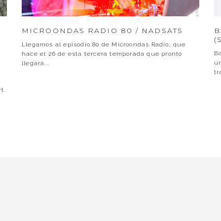
MICROONDAS RADIO 80 / NADSATS
B
(
Llegamos al episodio 80 de Microondas Radio, que
Ba
hace el 26 de esta tercera temporada que pronto
N
u
llegará
...
tr
t.